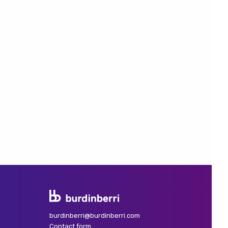
burdinberri@burdinberri.com
Contact form