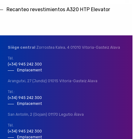
Recanteo revestimientos A320 HTP Elevator
Siège central
Zorrostea Kalea, 4
01010 Vitoria-Gasteiz
Alava
Tél.
(+34) 945 242 300
Emplacement
Arangutxi, 27 (Jundiz)
01015 Vitoria-Gasteiz
Alava
Tél.:
(+34) 945 242 300
Emplacement
San Antolín, 2 (Gojain)
01170 Legutio
Álava
Tél.
(+34) 945 242 300
Emplacement