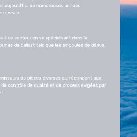
ns aujourd’hui de nombreuses années
re service.
pe à ce secteur en se spécialisant dans la
tèmes de ballast tels que les ampoules de dérive,
isseurs de pièces diverses qui répondent aux
 de contrôle de qualité et de process exigées par
t.
ts récents dans des machines et des outils de
ttent de continuer à fournir des produits
.